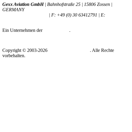
Gexx Aviation GmbH
|
Bahnhofstraße 25
|
15806 Zossen
|
GERMANY
T: +49 (0) 30 63412785
|
F: +49 (0) 30 63412791
|
E:
info (at)
gexx-aviation.com
Ein Unternehmen der
Gexx Gruppe
.
Copyright © 2003-2026
Gexx Aviation GmbH
. Alle Rechte
vorbehalten.
Seite nach oben