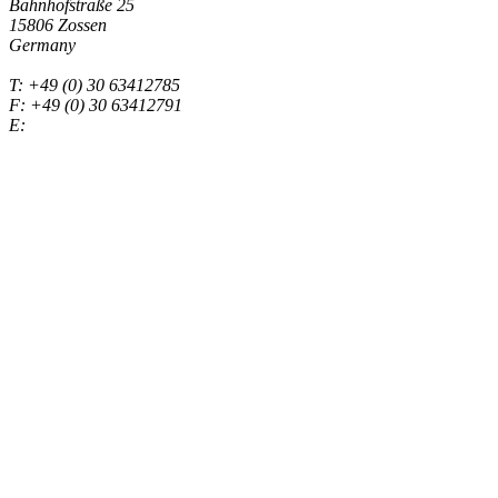
Bahnhofstraße 25
15806 Zossen
Germany
T: +49 (0) 30 63412785
F: +49 (0) 30 63412791
E:
info (at) gexx-aviation.com