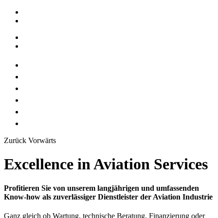
Facebook
Twitter
DE
EN
Unternehmen
Services
Flotte
Referenzen
Partner
Kontakt
Zurück
Vorwärts
Excellence in Aviation Services
Profitieren Sie von unserem langjährigen und umfassenden
Know-how als zuverlässiger Dienstleister der Aviation Industrie
Ganz gleich ob Wartung, technische Beratung, Finanzierung oder